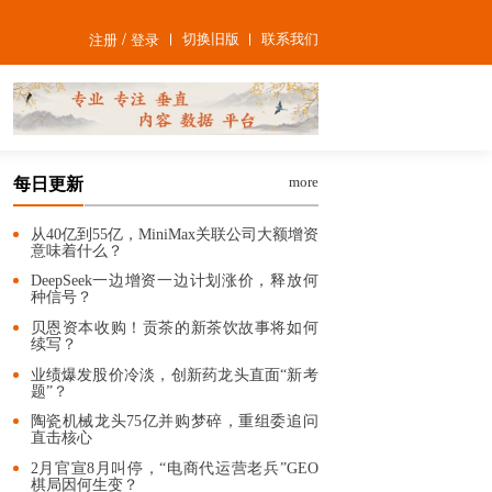
/
切换旧版
联系我们
注册
登录
more
每日更新
从40亿到55亿，MiniMax关联公司大额增资
意味着什么？
DeepSeek一边增资一边计划涨价，释放何
种信号？
贝恩资本收购！贡茶的新茶饮故事将如何
续写？
业绩爆发股价冷淡，创新药龙头直面“新考
题”？
陶瓷机械龙头75亿并购梦碎，重组委追问
直击核心
2月官宣8月叫停，“电商代运营老兵”GEO
棋局因何生变？