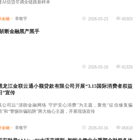
建AI信贷尽调全链路新样本
新金融
章敬宇
2026-03-23
40303
方斩断金融黑产黑手
2026-03-18
41329
黑龙江金联云通小额贷款有限公司开展“3.15国际消费者权益
日”宣传
该公司以“清朗金融网络 守护安心消费”为主题，聚焦“征信修复骗
局”和“警惕诈骗陷阱”两大核心主题，开展现场宣传
新金融
章敬宇
2026-03-16
45818