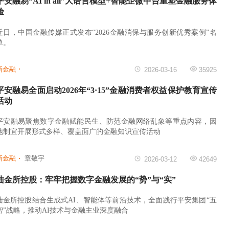
平安融易“AI in all”大语言模型+智能企微中台重塑金融服务体
验
近日，中国金融传媒正式发布“2026金融消保与服务创新优秀案例”名
单。
新金融
2026-03-16
35925
平安融易全面启动2026年“3·15”金融消费者权益保护教育宣传
活动
平安融易聚焦数字金融赋能民生、防范金融网络乱象等重点内容，因
地制宜开展形式多样、覆盖面广的金融知识宣传活动
新金融
章敬宇
2026-03-12
42649
陆金所控股：牢牢把握数字金融发展的“势”与“实”
陆金所控股结合生成式AI、智能体等前沿技术，全面践行平安集团“五
智”战略，推动AI技术与金融主业深度融合