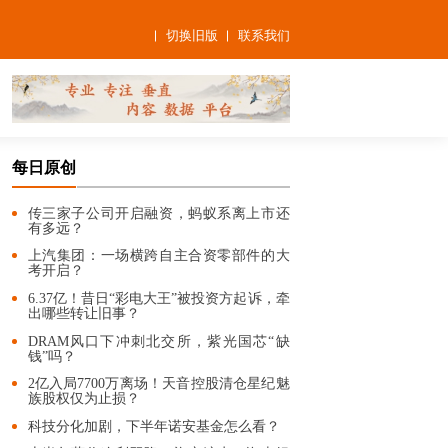
切换旧版
联系我们
每日原创
传三家子公司开启融资，蚂蚁系离上市还
有多远？
上汽集团：一场横跨自主合资零部件的大
考开启？
6.37亿！昔日“彩电大王”被投资方起诉，牵
出哪些转让旧事？
DRAM风口下冲刺北交所，紫光国芯“缺
钱”吗？
2亿入局7700万离场！天音控股清仓星纪魅
族股权仅为止损？
科技分化加剧，下半年诺安基金怎么看？