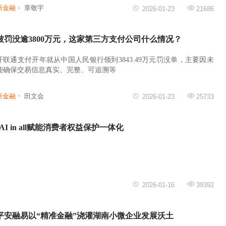
新金融
章敬宇
2026-01-23
21686
被罚没逾3800万元，这家第三方支付公司什么情况？
开联通支付开年就从中国人民银行领到3843.49万元罚没单，主要因未
能确保交易信息真实、完整、可追溯等
新金融
田文会
2026-01-23
25733
 in all赋能消费者权益保护一体化
2026-01-16
39392
平安融易以“精准金融”浇灌湖南小微企业发展沃土