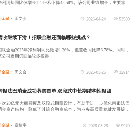
净利润却同比仅增长1.43%和下降45.58%。该公司业绩增长，主要靠投
资收益和公允价值变动收益支撑
新金融
田文会
2026-04-24
53580
营收继续下滑！招联金融还面临哪些挑战？
招联金融2025年净利润同比微增1.26%，但营收同比降6.78%。同时，
该公司近期仍面临较多投诉
新金融
田文会
2026-03-26
32914
南银法巴消金成功募集首单 双段式中长期结构性银团
本次20亿元大额额度及双段式期限设计，有助于进一步优化南银法巴
消金资产结构，降低了其综合融资成本，为业务高质量稳健发展提供
了稳定的资金保障。
新金融
章敬宇
2026-03-26
9970