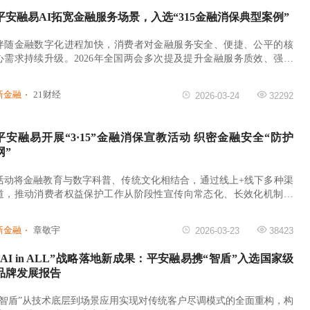
平安融易AI拓宽金融服务场景，入选“315金融消保典型案例”
伴随金融数字化进程加快，消费者对金融服务安全、便捷、公平的核
心需求持续升级。2026年全国两会多次提及提升金融服务质效、强化
金融监管、构建风险防范化解体系，为新时代金融消保工作指明核心
方向。
新金融
21财经
2026-03-24
32292
平安融易开展“3·15”金融消保宣教活动 织密金融安全“防护
网”
活动将金融教育与数字科普、传统文化相结合，通过线上+线下多种渠
道，推动消费者权益保护工作从阶段性宣传向常态化、长效化机制建
设转变
新金融
章敬宇
2026-03-23
38423
“AI in ALL”战略落地新成果：平安融易携“智盾”入选国家级
品牌发展报告
“智盾”从技术底层到场景应用实现对传统客户尽调模式的全面重构，构