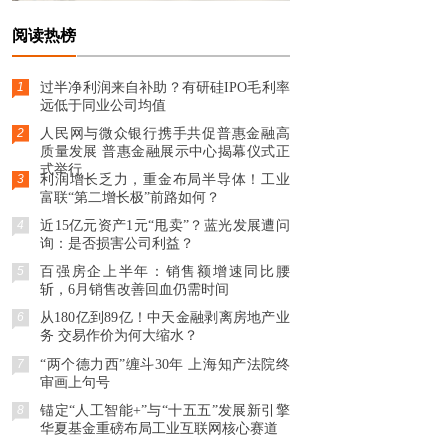
阅读热榜
1
过半净利润来自补助？有研硅IPO毛利率
远低于同业公司均值
2
人民网与微众银行携手共促普惠金融高
质量发展 普惠金融展示中心揭幕仪式正
式举行
3
利润增长乏力，重金布局半导体！工业
富联“第二增长极”前路如何？
4
近15亿元资产1元“甩卖”？蓝光发展遭问
询：是否损害公司利益？
5
百强房企上半年：销售额增速同比腰
斩，6月销售改善回血仍需时间
6
从180亿到89亿！中天金融剥离房地产业
务 交易作价为何大缩水？
7
“两个德力西”缠斗30年 上海知产法院终
审画上句号
8
锚定“人工智能+”与“十五五”发展新引擎
华夏基金重磅布局工业互联网核心赛道