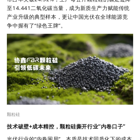
至14.441二氧化碳当量，成为新质生产力赋能传统
产业升级的典型样本，更让中国光伏在全球能源竞
争中握有了“绿色王牌”。
颗粒硅
技术破壁+成本精控，颗粒硅撕开行业“内卷口子”
光伏行业的“内卷困局”，本质是技术同质化下的成本