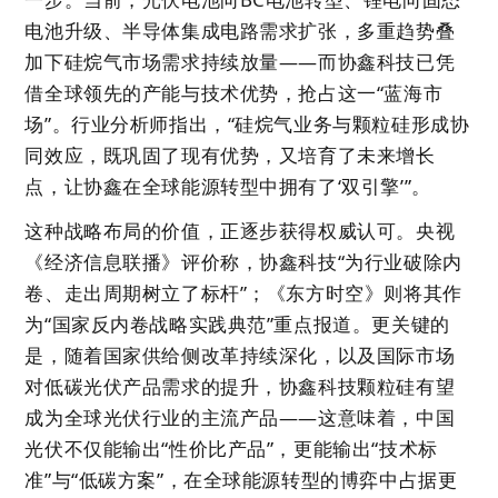
电池升级、半导体集成电路需求扩张，多重趋势叠
加下硅烷气市场需求持续放量——而协鑫科技已凭
借全球领先的产能与技术优势，抢占这一“蓝海市
场”。行业分析师指出，“硅烷气业务与颗粒硅形成协
同效应，既巩固了现有优势，又培育了未来增长
点，让协鑫在全球能源转型中拥有了‘双引擎’”。
这种战略布局的价值，正逐步获得权威认可。央视
《经济信息联播》评价称，协鑫科技“为行业破除内
卷、走出周期树立了标杆”；《东方时空》则将其作
为“国家反内卷战略实践典范”重点报道。更关键的
是，随着国家供给侧改革持续深化，以及国际市场
对低碳光伏产品需求的提升，协鑫科技颗粒硅有望
成为全球光伏行业的主流产品——这意味着，中国
光伏不仅能输出“性价比产品”，更能输出“技术标
准”与“低碳方案”，在全球能源转型的博弈中占据更