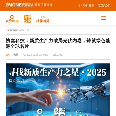
切换旧版
联系我们
投资时报首页
> 公司 > 正文
协鑫科技：新质生产力破局光伏内卷，铸就绿色能
源全球名片
公司
安喆
2025-11-26 12:04:20
23527