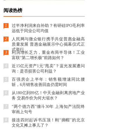
阅读热榜
1
过半净利润来自补助？有研硅IPO毛利率
远低于同业公司均值
2
人民网与微众银行携手共促普惠金融高
质量发展 普惠金融展示中心揭幕仪式正
式举行
3
利润增长乏力，重金布局半导体！工业
富联“第二增长极”前路如何？
4
近15亿元资产1元“甩卖”？蓝光发展遭问
询：是否损害公司利益？
5
百强房企上半年：销售额增速同比腰
斩，6月销售改善回血仍需时间
6
从180亿到89亿！中天金融剥离房地产业
务 交易作价为何大缩水？
7
“两个德力西”缠斗30年 上海知产法院终
审画上句号
8
接连四封起诉书压顶！刚“摘帽”的北京
文化又摊上事儿了？