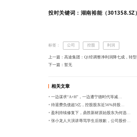
投时关键词：湖南裕能（301358.SZ
标签：
公司
控股
利润
上一篇：高途集团：Q1经调整净利润降七成，转
下一篇：暂无
相关文章
一边谋求“A+H”，一边遭宁德时代等减…
待退费负债超5亿，控股股东近56%持股…
盈利持续修复下，鼎胜新材原始股东为何选…
张小龙人大演讲辱骂学生后致歉，公司股价…