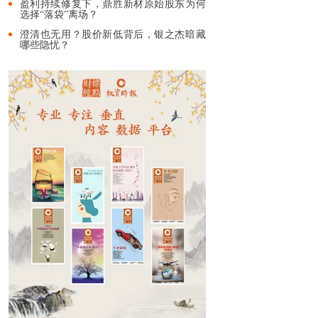
盈利持续修复下，鼎胜新材原始股东为何
选择“落袋”离场？
澄清也无用？股价新低背后，银之杰暗藏
哪些隐忧？