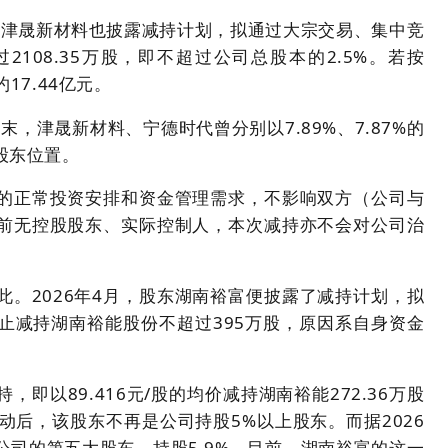
东津晟新材料也披露减持计划，拟通过大宗交易、集中竞
108.35万股，即不超过公司总股本的2.5%。若按
17.44亿元。
末，津晟新材料、宁德时代曾分别以7.89%、7.87%的
股东位置。
的正常投资安排和资金管理需求，不影响双方（公司与
前无控股股东、实际控制人，本次减持亦不会对公司治
。2026年4月，股东湖南裕富便披露了减持计划，拟
7日止减持湖南裕能股份不超过395万股，原因系自身资金
，即以89.416元/股的均价减持湖南裕能272.36万股
变动后，该股东不再是公司持股5%以上股东。而据2026
司的第五大股东，持股5.9%。目前，湖南裕富的这一