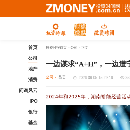
首页
投资时报首页
> 公司 > 正文
公司
一边谋求“A+H”，一边
地产
公司
吕贡
2026-06-05 15:29:16
35
消费
问询风云
2024年和2025年，湖南裕能经营活动
IPO
银行
基金