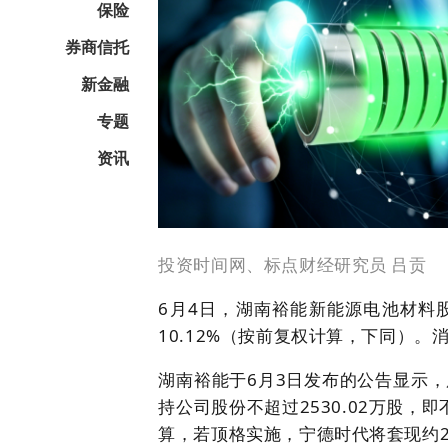
保险
券商信托
新金融
专题
资讯
投资时间网、标点财经研究员 吕贡
6月4日，湖南裕能新能源电池材料股
10.12%（按前复权计算，下同）
湖南裕能于6月3日发布的公告显示
持公司股份不超过2530.02万股，即
算，若顶格实施，宁德时代将套现约20