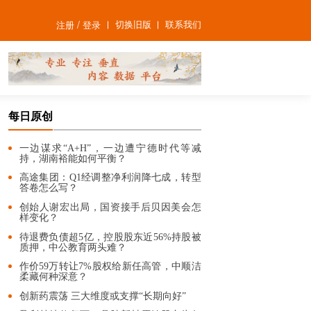
/
切换旧版
联系我们
注册
登录
每日原创
一边谋求“A+H”，一边遭宁德时代等减
持，湖南裕能如何平衡？
高途集团：Q1经调整净利润降七成，转型
答卷怎么写？
创始人谢宏出局，国资接手后贝因美会怎
样变化？
待退费负债超5亿，控股股东近56%持股被
质押，中公教育两头难？
作价59万转让7%股权给新任高管，中顺洁
柔藏何种深意？
创新药震荡 三大维度或支撑“长期向好”