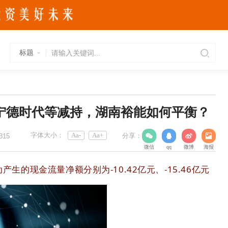
标题
遭宁德时代等减持，湖南裕能如何平衡？
字体大小：
Aa-
Aa+
分享：
315
微信
qq
微博
海报
产生的现金流量净额分别为-10.42亿元、-15.46亿元