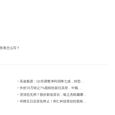
）
型答卷怎么写？
高途集团：Q1经调整净利润降七成，转型…
作价59万转让7%股权给新任高管，中顺…
澄清也无用？股价新低背后，银之杰暗藏哪…
停牌五日后宣告终止！和仁科技筹划控股权…