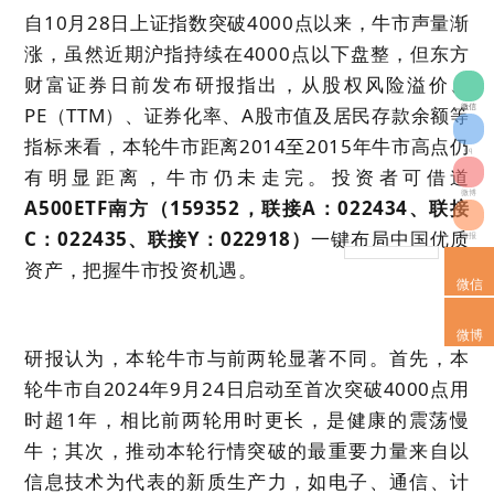
自10月28日上证指数突破4000点以来，牛市声量渐
涨，虽然近期沪指持续在4000点以下盘整，但东方
财富证券日前发布研报指出，从股权风险溢价、
PE（TTM）、证券化率、A股市值及居民存款余额等
微信
指标来看，本轮牛市距离2014至2015年牛市高点仍
qq
有明显距离，牛市仍未走完。投资者可借道
微博
A500ETF南方（159352，联接A：022434、联接
C：022435、联接Y：022918）
一键布局中国优质
海报
资产，把握牛市投资机遇。
微信
微博
研报认为，本轮牛市与前两轮显著不同。首先，本
轮牛市自2024年9月24日启动至首次突破4000点用
时超1年，相比前两轮用时更长，是健康的震荡慢
牛；其次，推动本轮行情突破的最重要力量来自以
信息技术为代表的新质生产力，如电子、通信、计