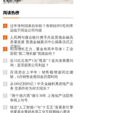
阅读热榜
1
过半净利润来自补助？有研硅IPO毛利率
远低于同业公司均值
2
人民网与微众银行携手共促普惠金融高
质量发展 普惠金融展示中心揭幕仪式正
式举行
3
利润增长乏力，重金布局半导体！工业
富联“第二增长极”前路如何？
4
近15亿元资产1元“甩卖”？蓝光发展遭问
询：是否损害公司利益？
5
百强房企上半年：销售额增速同比腰
斩，6月销售改善回血仍需时间
6
从180亿到89亿！中天金融剥离房地产业
务 交易作价为何大缩水？
7
“两个德力西”缠斗30年 上海知产法院终
审画上句号
8
锚定“人工智能+”与“十五五”发展新引擎
华夏基金重磅布局工业互联网核心赛道