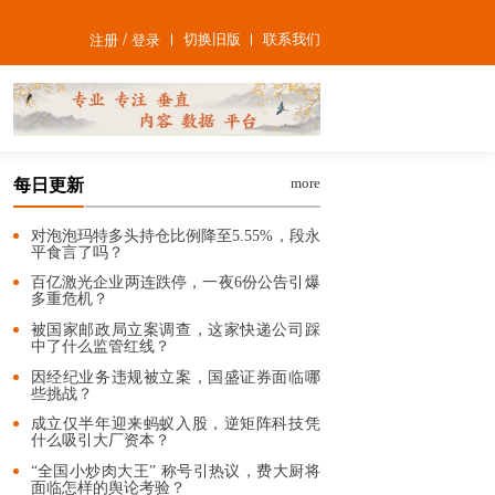
/
切换旧版
联系我们
注册
登录
more
每日更新
对泡泡玛特多头持仓比例降至5.55%，段永
平食言了吗？
百亿激光企业两连跌停，一夜6份公告引爆
多重危机？
被国家邮政局立案调查，这家快递公司踩
中了什么监管红线？
因经纪业务违规被立案，国盛证券面临哪
些挑战？
成立仅半年迎来蚂蚁入股，逆矩阵科技凭
什么吸引大厂资本？
“全国小炒肉大王” 称号引热议，费大厨将
面临怎样的舆论考验？