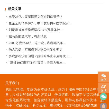
相关文章
出资25亿，复星医药为何在河南落子？
董某莹舆情事件外，中日友好协和医学院有…
刘晓庆被举报偷税漏税! 330万具体什…
威马新能源汽车，有新消息
2000万股权冻结，这一次，和哪吒汽车…
法人邓婕，京东旗下这家公司发生变更
多次抽检没有问题？娃哈哈终止今麦郎代工…
“潮汕10亿豪宅强拆”背后，关联方资本…
微信
关于我们
我们以精准、专业为基本价值观，致力于服务中国的社会中坚力
微博
量，提供财经领域的内容策划、传播咨询、数据定制等高端化、
专业化的系统性、整合营销传播服务。期待与各界合作伙伴一起
微信
携手，准确识变、科学应变、主动求变，共同创造美好的未来！