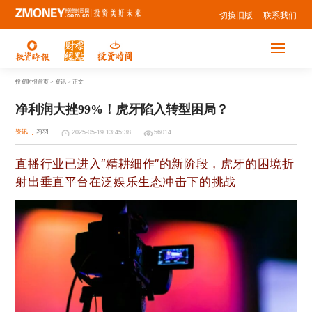
切换旧版
联系我们
投资时报首页
> 资讯 > 正文
净利润大挫99%！虎牙陷入转型困局？
资讯
习羽
2025-05-19 13:45:38
56014
直播行业已进入“精耕细作”的新阶段，虎牙的困境折
射出垂直平台在泛娱乐生态冲击下的挑战