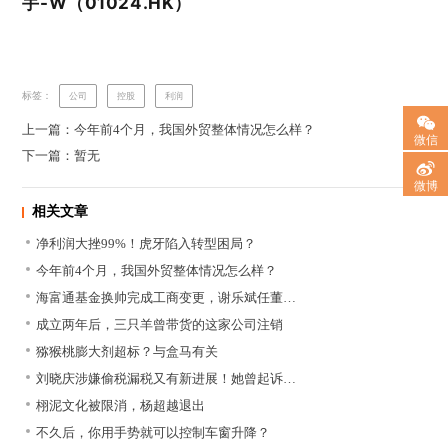
手-W（01024.HK）
标签：
公司
控股
利润
上一篇：今年前4个月，我国外贸整体情况怎么样？
微信
下一篇：暂无
微博
相关文章
净利润大挫99%！虎牙陷入转型困局？
今年前4个月，我国外贸整体情况怎么样？
海富通基金换帅完成工商变更，谢乐斌任董…
成立两年后，三只羊曾带货的这家公司注销
猕猴桃膨大剂超标？与盒马有关
刘晓庆涉嫌偷税漏税又有新进展！她曾起诉…
栩泥文化被限消，杨超越退出
不久后，你用手势就可以控制车窗升降？