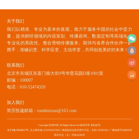
关于我们
我们以精准、专业为基本价值观，致力于服务中国的社会中坚力
量，提供财经领域的内容策划、传播咨询、数据定制等高端化、
专业化的系统性、整合营销传播服务。期待与各界合作伙伴一起
微信
携手，准确识变、科学应变、主动求变，共同创造美好的未来！
qq
联系我们
微博
北京市东城区东直门南大街9号华普花园D座1001室
邮编：100007
海报
电话：010-52474320
加入我们
简历投递邮箱：toushizixun@163.com
Copyright 投资时报 All Rights Reserved 版权所有 复制必究
京ICP备19040047号
| 京公网安备11010502025920 | 增值电信业务经营许可证：京B2-20200328 | 广播电视节目制作经
营许可证（京）字第20299号