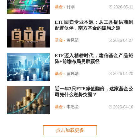
基金
付刚
2026-05-11
ETF回归专业本源：从工具提供商到
配置伙伴，南方基金的破局之道
基金
黄凤清
2026-04-27
ETF迈入精耕时代，建信基金产品矩
阵+前瞻布局另辟蹊径
基金
黄凤清
2026-04-20
近一年3只ETF净值翻倍，这家基金公
司凭什么逆势突围？
基金
李浥尘
2026-04-16
点击加载更多