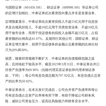
与国联证券（601456.SH）、财达证券（600906.SH）等证券公司
的定增计划相比，中泰证券此次募资投向重点并非是发展业务。
定增预案显示，中泰证券此次募资拟投入不超15亿元用于信息技
术及合规风控投入、不超10亿元用于另类投资业务、不超10亿元
用于做市业务，而用于偿还债务的拟投入金额不超25亿元，占拟
募资额的比例高达41.67%。反观同行其他公司，国联证券、财达
证券定增方案中，拟用于偿还债务的金额占总募资额的比例分别
只为20%和30%。
据悉，随着经营规模不断扩大，中泰证券的负债规模也随之提
高，且持续处于较高水平。截至2023年3月31日，中泰证券合并口
径资产负债率为69.96%（扣除代理买卖证券款和代理承销证券
款，下同）；母公司有息负债总额为797.92亿元，有息负债占总资
产的比率为50.82%。
中泰证券表示，在本次发行完成后，公司合并资产负债率和母公
司有息负债占总资产比率将有所下降，有助于降低公司财务风
险，减轻公司资金压力，提高抗风险能力和财务安全水平。