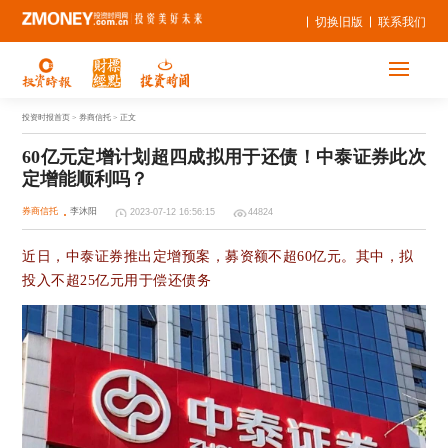
切换旧版
联系我们
投资时报首页
> 券商信托 > 正文
60亿元定增计划超四成拟用于还债！中泰证券此次
定增能顺利吗？
券商信托
李沐阳
2023-07-12 16:56:15
44824
近日，中泰证券推出定增预案，募资额不超60亿元。其中，拟
投入不超25亿元用于偿还债务