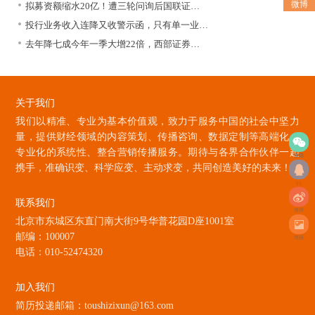
微博
拟募资额缩水20亿！遭三轮问询后国联证…
投行业务收入连降又收警示函，只有单一业…
去年降七成今年一季大增22倍，西部证券…
关于我们
我们以精准、专业为基本价值观，致力于服务中国的社会中坚力
量，提供财经领域的内容策划、传播咨询、数据定制等高端化、
专业化的系统性、整合营销传播服务。期待与各界合作伙伴一起
微信
携手，准确识变、科学应变、主动求变，共同创造美好的未来！
qq
联系我们
微博
北京市东城区东直门南大街9号华普花园D座1001室
邮编：100007
海报
电话：010-52474320
加入我们
简历投递邮箱：toushizixun@163.com