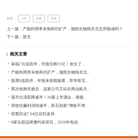
标签：
公司
控股
利润
上一篇：产能利用率未饱和仍扩产，珈凯生物闯关北交所能成吗？
下一篇：暂无
相关文章
喜临门6连跌停，市值仅剩33亿！发生了…
产能利用率未饱和仍扩产，珈凯生物闯关北…
股票9连跌停，年报未按期披露，萃华珠宝…
两次收购失败后，这家公司又站在商业航天…
退市出清双降减半！20家上市酒企，谁能…
营收狂飙利润却减半，影石创新“增收不增…
双鹭药业7.64亿信托迷局
8家头部品牌遭约谈背后，2026年电动…