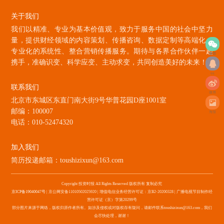
关于我们
我们以精准、专业为基本价值观，致力于服务中国的社会中坚力
量，提供财经领域的内容策划、传播咨询、数据定制等高端化、
专业化的系统性、整合营销传播服务。期待与各界合作伙伴一起
微信
携手，准确识变、科学应变、主动求变，共同创造美好的未来！
qq
联系我们
微博
北京市东城区东直门南大街9号华普花园D座1001室
邮编：100007
海报
电话：010-52474320
加入我们
简历投递邮箱：toushizixun@163.com
Copyright 投资时报 All Rights Reserved 版权所有 复制必究
京ICP备19040047号
| 京公网安备11010502025920 | 增值电信业务经营许可证：京B2-20200328 | 广播电视节目制作经
营许可证（京）字第20299号
部分图片来源于网络，版权归原作者所有。如涉及侵权或对版权存有疑问，请邮件联系toushizixun@163.com，我们
会尽快处理，谢谢！