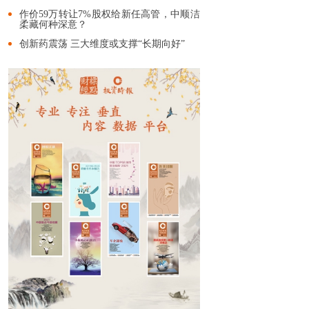
作价59万转让7%股权给新任高管，中顺洁
柔藏何种深意？
创新药震荡 三大维度或支撑“长期向好”