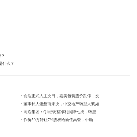
）
情？
是什么？
俞浩正式入主次日，嘉美包装股价跌停，发…
董事长人选悬而未决，中交地产转型大戏如…
高途集团：Q1经调整净利润降七成，转型…
作价59万转让7%股权给新任高管，中顺…