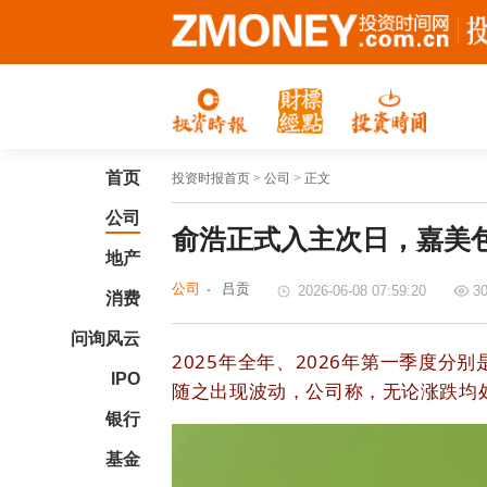
首页
投资时报首页
> 公司 > 正文
公司
俞浩正式入主次日，嘉美
地产
公司
吕贡
2026-06-08 07:59:20
3
消费
问询风云
2025年全年、2026年第一季度分
IPO
随之出现波动，公司称，无论涨跌均
银行
基金