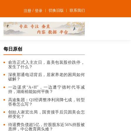
/
切换旧版
联系我们
注册
登录
每日原创
俞浩正式入主次日，嘉美包装股价跌停，
发生了什么？
深夜那通电话背后，居家养老的困局如何
破解？
一边谋求“A+H”，一边遭宁德时代等减
持，湖南裕能如何平衡？
高途集团：Q1经调整净利润降七成，转型
答卷怎么写？
创始人谢宏出局，国资接手后贝因美会怎
样变化？
待退费负债超5亿，控股股东近56%持股被
质押，中公教育两头难？