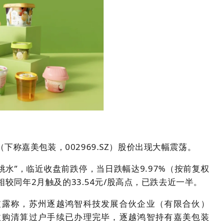
称嘉美包装，002969.SZ）股价出现大幅震荡。
“跳水”，临近收盘前跌停，当日跌幅达9.97%（按前复权
相较同年2月触及的33.54元/股高点，已跌去近一半。
披露称，苏州逐越鸿智科技发展合伙企业（有限合伙）
收购清算过户手续已办理完毕，逐越鸿智持有嘉美包装