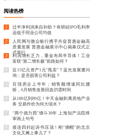
阅读热榜
1
过半净利润来自补助？有研硅IPO毛利率
远低于同业公司均值
2
人民网与微众银行携手共促普惠金融高
质量发展 普惠金融展示中心揭幕仪式正
式举行
3
利润增长乏力，重金布局半导体！工业
富联“第二增长极”前路如何？
4
近15亿元资产1元“甩卖”？蓝光发展遭问
询：是否损害公司利益？
5
百强房企上半年：销售额增速同比腰
斩，6月销售改善回血仍需时间
6
从180亿到89亿！中天金融剥离房地产业
务 交易作价为何大缩水？
7
“两个德力西”缠斗30年 上海知产法院终
审画上句号
8
接连四封起诉书压顶！刚“摘帽”的北京
文化又摊上事儿了？