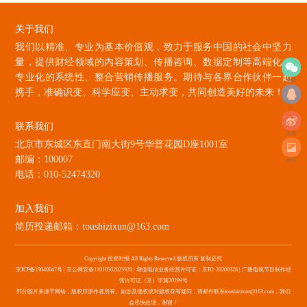
关于我们
我们以精准、专业为基本价值观，致力于服务中国的社会中坚力
量，提供财经领域的内容策划、传播咨询、数据定制等高端化、
专业化的系统性、整合营销传播服务。期待与各界合作伙伴一起
微信
携手，准确识变、科学应变、主动求变，共同创造美好的未来！
qq
联系我们
微博
北京市东城区东直门南大街9号华普花园D座1001室
邮编：100007
海报
电话：010-52474320
加入我们
简历投递邮箱：toushizixun@163.com
Copyright 投资时报 All Rights Reserved 版权所有 复制必究
京ICP备19040047号
| 京公网安备11010502025920 | 增值电信业务经营许可证：京B2-20200328 | 广播电视节目制作经
营许可证（京）字第20299号
部分图片来源于网络，版权归原作者所有。如涉及侵权或对版权存有疑问，请邮件联系toushizixun@163.com，我们
会尽快处理，谢谢！